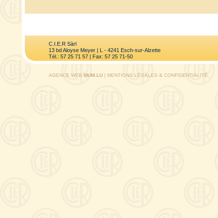
C.I.E.R Sàrl
13 bd Aloyse Meyer | L - 4241 Esch-sur-Alzette
Tél.: 57 25 71 57 | Fax: 57 25 71-50
AGENCE WEB
MUM.LU
|
MENTIONS LÉGALES & CONFIDENTIALITÉ